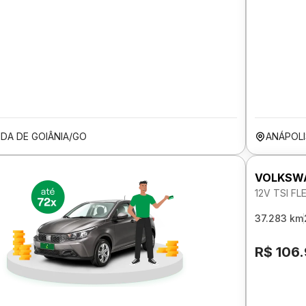
IDA DE GOIÂNIA/GO
ANÁPOL
VOLKSWA
12V TSI FL
37.283 km
R$ 106