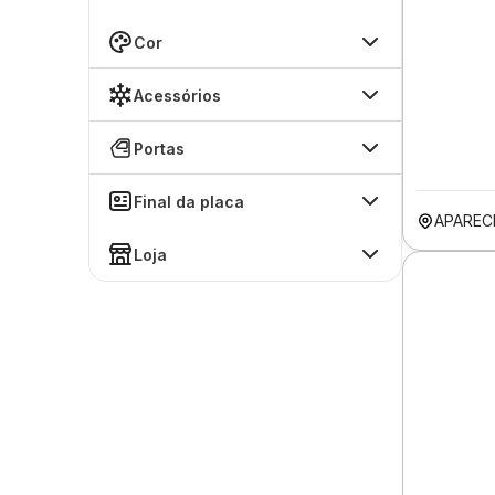
Cor
Acessórios
Portas
Final da placa
APAREC
Loja