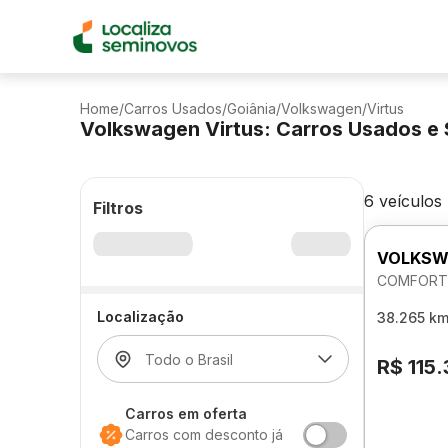
Home
/
Carros Usados
/
Goiânia
/
Volkswagen
/
Virtus
Volkswagen Virtus: Carros Usados e
6 veículos
Filtros
VOLKSW
COMFORTL
Localização
38.265 k
R$ 115
Carros em oferta
Carros com desconto já