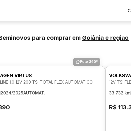
C
 Seminovos para comprar
em
Goiânia
e região
Foto 360º
AGEN VIRTUS
VOLKSWA
INE 1.0 12V 200 TSI TOTAL FLEX AUTOMATICO
12V TSI F
m
2024/2025
AUTOMAT.
33.732 km
.390
R$ 113.