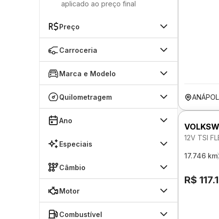
aplicado ao preço final
Preço
Carroceria
Marca e Modelo
Quilometragem
ANÁPOL
Ano
VOLKSW
12V TSI F
Especiais
17.746 km
Câmbio
R$ 117.
Motor
Combustível