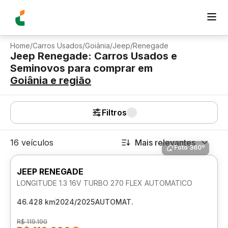
Home
/
Carros Usados
/
Goiânia
/
Jeep
/
Renegade
Jeep Renegade: Carros Usados e
Seminovos para comprar
em
Goiânia
e região
Filtros
16 veículos
Mais relevantes
Foto 360º
JEEP RENEGADE
LONGITUDE 1.3 16V TURBO 270 FLEX AUTOMATICO
46.428 km
2024/2025
AUTOMAT.
R$ 119.190