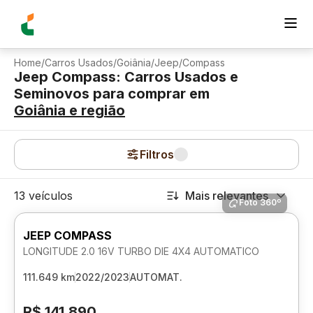
Home
/
Carros Usados
/
Goiânia
/
Jeep
/
Compass
Jeep Compass: Carros Usados e
Seminovos para comprar
em
Goiânia
e região
Filtros
13 veículos
Mais relevantes
Foto 360º
JEEP COMPASS
LONGITUDE 2.0 16V TURBO DIE 4X4 AUTOMATICO
111.649 km
2022/2023
AUTOMAT.
R$ 141.890