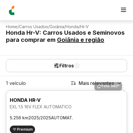
Home
/
Carros Usados
/
Goiânia
/
Honda
/
Hr-V
Honda Hr-V: Carros Usados e Seminovos
para comprar
em
Goiânia
e região
Filtros
1 veículo
Mais relevantes
Foto 360º
HONDA HR-V
EXL 1.5 16V FLEX AUTOMATICO
5.256 km
2025/2025
AUTOMAT.
Premium