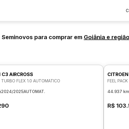
C
e Seminovos para comprar
em
Goiânia
e regiã
 C3 AIRCROSS
CITROEN
K TURBO FLEX 1.0 AUTOMATICO
FEEL PACK
m
2024/2025
AUTOMAT.
44.937 km
290
R$ 103