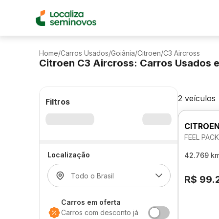
Home
/
Carros Usados
/
Goiânia
/
Citroen
/
C3 Aircross
Citroen C3 Aircross: Carros Usados 
2 veículos
Filtros
CITROEN
FEEL PAC
Localização
42.769 k
R$ 99.
Carros em oferta
Carros com desconto já