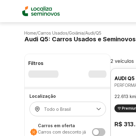
Home
/
Carros Usados
/
Goiânia
/
Audi
/
Q5
Audi Q5: Carros Usados e Seminovos
2 veículos
Filtros
AUDI Q5
PERFORMA
Localização
22.613 km
Premiu
R$ 313
Carros em oferta
Carros com desconto já