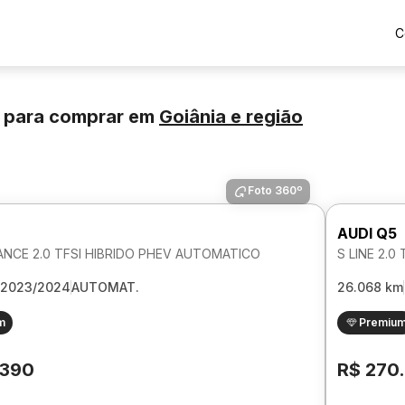
C
 para comprar
em
Goiânia
e região
Foto 360º
AUDI Q5
NCE 2.0 TFSI HIBRIDO PHEV AUTOMATICO
S LINE 2.
2023/2024
AUTOMAT.
26.068 km
m
Premiu
.390
R$ 270