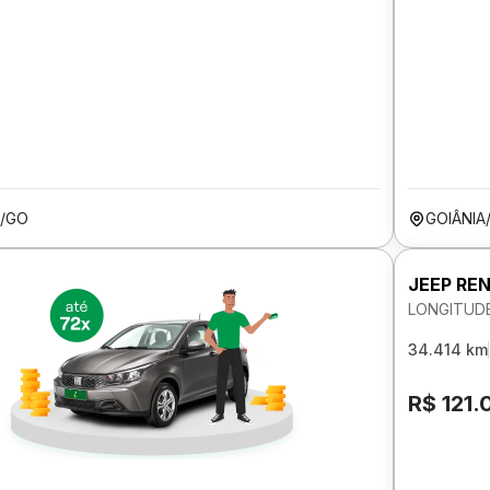
A/GO
GOIÂNIA
JEEP RE
LONGITUDE
34.414 km
R$ 121.