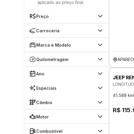
aplicado ao preço final
Preço
Carroceria
Marca e Modelo
Quilometragem
APAREC
Ano
JEEP RE
LONGITUD
Especiais
41.588 km
Câmbio
R$ 115
Motor
Combustível