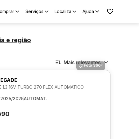
omprar
Serviços
Localiza
Ajuda
ia
e região
Mais relevantes
Foto 360º
NEGADE
 1.3 16V TURBO 270 FLEX AUTOMATICO
2025/2025
AUTOMAT.
590