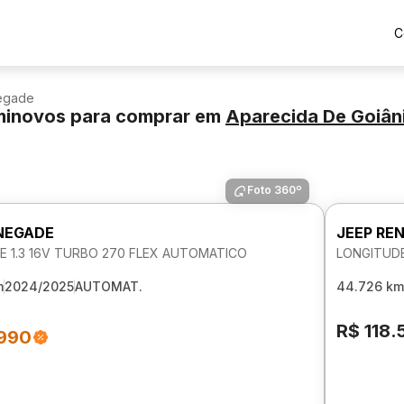
C
egade
minovos para comprar
em
Aparecida De Goiân
Foto 360º
NEGADE
JEEP RE
E 1.3 16V TURBO 270 FLEX AUTOMATICO
LONGITUDE
m
2024/2025
AUTOMAT.
44.726 km
R$ 118.
.990