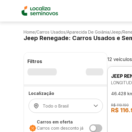
Home
/
Carros Usados
/
Aparecida De Goiânia
/
Jeep
/
Ren
Jeep Renegade: Carros Usados e Se
12 veículos
Filtros
JEEP RE
LONGITUD
Localização
46.428 k
R$ 119.190
R$ 116
Carros em oferta
Carros com desconto já