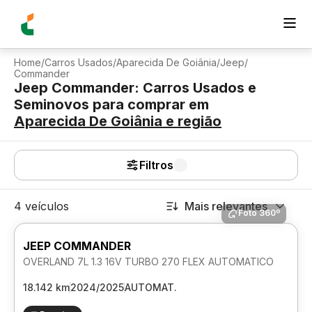
Home
/
Carros Usados
/
Aparecida De Goiânia
/
Jeep
/
Commander
Jeep Commander: Carros Usados e
Seminovos para comprar
em
Aparecida De Goiânia
e região
Filtros
4 veículos
Mais relevantes
Foto 360º
JEEP COMMANDER
OVERLAND 7L 1.3 16V TURBO 270 FLEX AUTOMATICO
18.142 km
2024/2025
AUTOMAT.