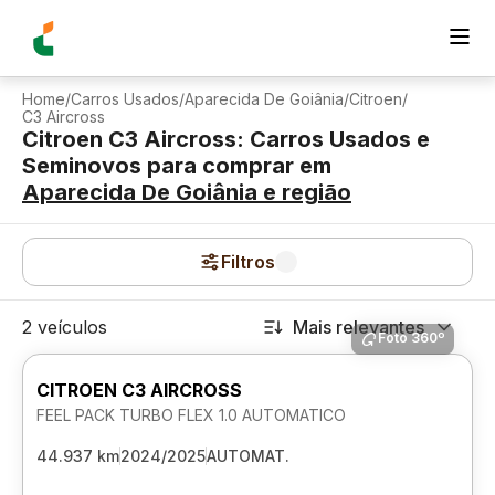
Home
/
Carros Usados
/
Aparecida De Goiânia
/
Citroen
/
C3 Aircross
Citroen C3 Aircross: Carros Usados e
Seminovos para comprar
em
Aparecida De Goiânia
e região
Filtros
2 veículos
Mais relevantes
Foto 360º
CITROEN C3 AIRCROSS
FEEL PACK TURBO FLEX 1.0 AUTOMATICO
44.937 km
2024/2025
AUTOMAT.