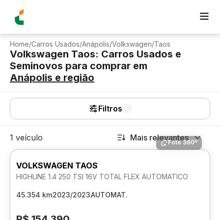
Home
/
Carros Usados
/
Anápolis
/
Volkswagen
/
Taos
Volkswagen Taos: Carros Usados e
Seminovos para comprar
em
Anápolis
e região
Filtros
1 veículo
Mais relevantes
Foto 360º
VOLKSWAGEN TAOS
HIGHLINE 1.4 250 TSI 16V TOTAL FLEX AUTOMATICO
45.354 km
2023/2023
AUTOMAT.
R$ 154.390