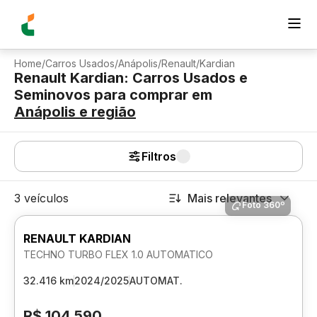
Home
/
Carros Usados
/
Anápolis
/
Renault
/
Kardian
Renault Kardian: Carros Usados e
Seminovos para comprar
em
Anápolis
e região
Filtros
3 veículos
Mais relevantes
Foto 360º
RENAULT KARDIAN
TECHNO TURBO FLEX 1.0 AUTOMATICO
32.416 km
2024/2025
AUTOMAT.
R$ 104.590