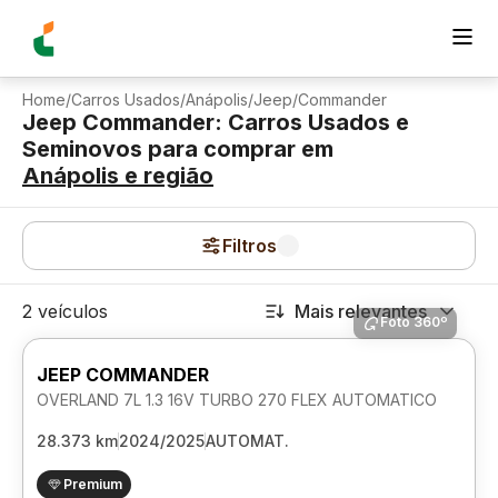
Home
/
Carros Usados
/
Anápolis
/
Jeep
/
Commander
Jeep Commander: Carros Usados e
Seminovos para comprar
em
Anápolis
e região
Filtros
2 veículos
Mais relevantes
Foto 360º
JEEP COMMANDER
OVERLAND 7L 1.3 16V TURBO 270 FLEX AUTOMATICO
28.373 km
2024/2025
AUTOMAT.
Premium