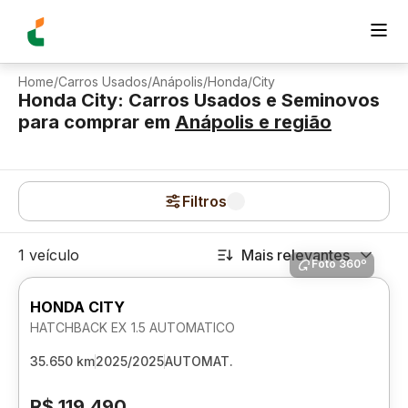
Home
/
Carros Usados
/
Anápolis
/
Honda
/
City
Honda City: Carros Usados e Seminovos
para comprar
em
Anápolis
e região
Filtros
1 veículo
Mais relevantes
Foto 360º
HONDA CITY
HATCHBACK EX 1.5 AUTOMATICO
35.650 km
2025/2025
AUTOMAT.
R$ 119.490