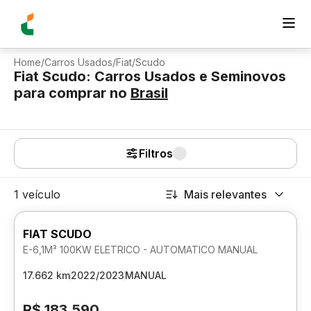
Home
/
Carros Usados
/
Fiat
/
Scudo
Fiat Scudo: Carros Usados e Seminovos
para comprar
no
Brasil
Filtros
1 veículo
Mais relevantes
FIAT SCUDO
E-6,1M³ 100KW ELETRICO - AUTOMATICO MANUAL
17.662 km
2022/2023
MANUAL
R$ 183.590