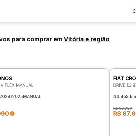
C
ovos para comprar
em
Vitória
e região
ONOS
FIAT CR
 8V FLEX MANUAL
DRIVE 1.3
2024/2025
MANUAL
44.453 km
R$ 90.790
990
R$ 87.