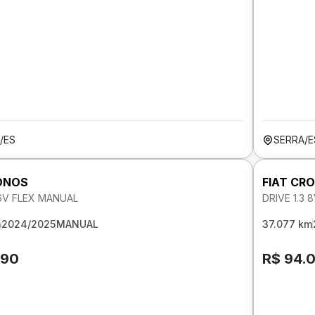
/ES
SERRA/E
ONOS
FIAT CR
 6V FLEX MANUAL
DRIVE 1.3
m
2024/2025
MANUAL
37.077 km
290
R$ 94.