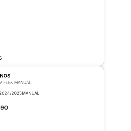
S
ONOS
 8V FLEX MANUAL
2024/2025
MANUAL
090