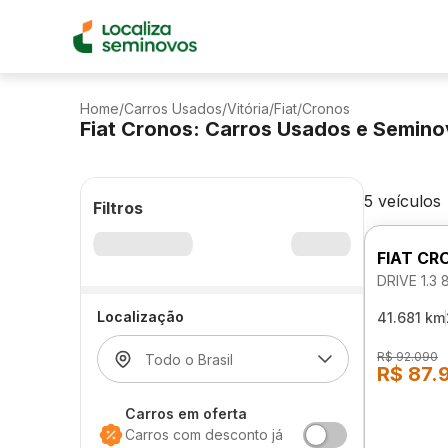
Home
/
Carros Usados
/
Vitória
/
Fiat
/
Cronos
Fiat Cronos: Carros Usados e Semin
5 veículos
Filtros
FIAT CR
DRIVE 1.3
Localização
41.681 km
R$ 92.090
R$ 87.
Carros em oferta
Carros com desconto já