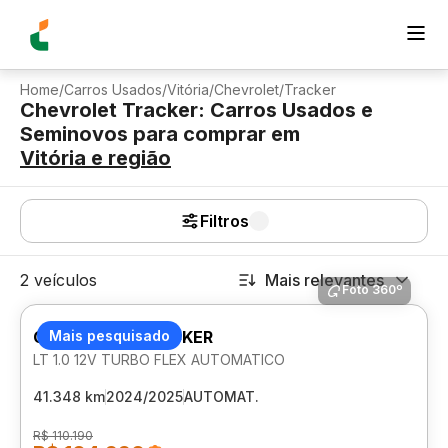
Home
/
Carros Usados
/
Vitória
/
Chevrolet
/
Tracker
Chevrolet Tracker: Carros Usados e
Seminovos para comprar
em
Vitória
e região
Filtros
2 veículos
Mais relevantes
Foto 360º
CHEVROLET TRACKER
Mais pesquisado
LT 1.0 12V TURBO FLEX AUTOMATICO
41.348 km
2024/2025
AUTOMAT.
R$ 110.190