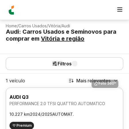
Home
/
Carros Usados
/
Vitória
/
Audi
Audi: Carros Usados e Seminovos para
comprar
em
Vitória
e região
Filtros
1 veículo
Mais relevantes
Foto 360º
AUDI Q3
PERFORMANCE 2.0 TFSI QUATTRO AUTOMATICO
10.227 km
2024/2025
AUTOMAT.
Premium