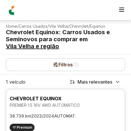
Home
/
Carros Usados
/
Vila Velha
/
Chevrolet
/
Equinox
Chevrolet Equinox: Carros Usados e
Seminovos para comprar
em
Vila Velha
e região
Filtros
1 veículo
Mais relevantes
CHEVROLET EQUINOX
PREMIER 1.5 16V AWD AUTOMATICO
38.739 km
2023/2024
AUTOMAT.
Premium