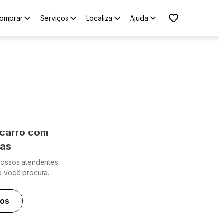
omprar
Serviços
Localiza
Ajuda
carro com
cas
nossos atendentes
e você procura.
ros