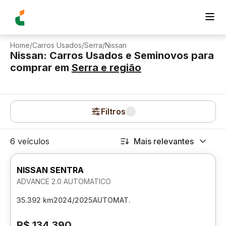
Home
/
Carros Usados
/
Serra
/
Nissan
Nissan: Carros Usados e Seminovos para
comprar
em
Serra
e região
Filtros
6 veículos
Mais relevantes
NISSAN SENTRA
ADVANCE 2.0 AUTOMATICO
35.392 km
2024/2025
AUTOMAT.
R$ 134.390