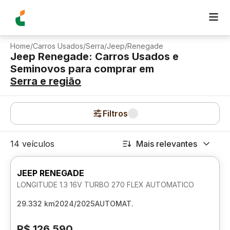
Home
/
Carros Usados
/
Serra
/
Jeep
/
Renegade
Jeep Renegade: Carros Usados e
Seminovos para comprar
em
Serra
e região
Filtros
14 veículos
Mais relevantes
JEEP RENEGADE
LONGITUDE 1.3 16V TURBO 270 FLEX AUTOMATICO
29.332 km
2024/2025
AUTOMAT.
R$ 126.590