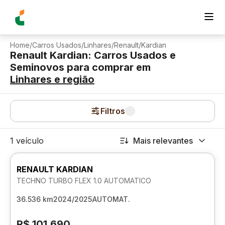
Home
/
Carros Usados
/
Linhares
/
Renault
/
Kardian
Renault Kardian: Carros Usados e
Seminovos para comprar
em
Linhares
e região
Filtros
1 veículo
Mais relevantes
RENAULT KARDIAN
TECHNO TURBO FLEX 1.0 AUTOMATICO
36.536 km
2024/2025
AUTOMAT.
R$ 101.690