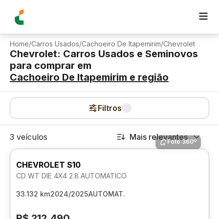
Home
/
Carros Usados
/
Cachoeiro De Itapemirim
/
Chevrolet
Chevrolet: Carros Usados e Seminovos
para comprar
em
Cachoeiro De Itapemirim
e região
Filtros
3 veículos
Mais relevantes
Foto 360º
CHEVROLET S10
CD WT DIE 4X4 2.8 AUTOMATICO
33.132 km
2024/2025
AUTOMAT.
R$ 212.490