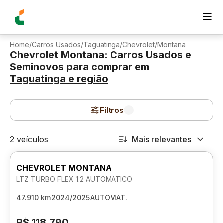
Home
/
Carros Usados
/
Taguatinga
/
Chevrolet
/
Montana
Chevrolet Montana: Carros Usados e
Seminovos para comprar
em
Taguatinga
e região
Filtros
2 veículos
Mais relevantes
CHEVROLET MONTANA
LTZ TURBO FLEX 1.2 AUTOMATICO
47.910 km
2024/2025
AUTOMAT.
R$ 118.790