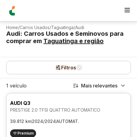
Home
/
Carros Usados
/
Taguatinga
/
Audi
Audi: Carros Usados e Seminovos para
comprar
em
Taguatinga
e região
Filtros
1 veículo
Mais relevantes
AUDI Q3
PRESTIGE 2.0 TFSI QUATTRO AUTOMATICO
39.812 km
2024/2024
AUTOMAT.
Premium