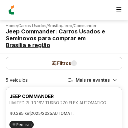
Home
/
Carros Usados
/
Brasília
/
Jeep
/
Commander
Jeep Commander: Carros Usados e
Seminovos para comprar
em
Brasília
e região
Filtros
5 veículos
Mais relevantes
JEEP COMMANDER
LIMITED 7L 1.3 16V TURBO 270 FLEX AUTOMATICO
40.395 km
2025/2025
AUTOMAT.
Premium