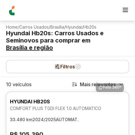
Home
/
Carros Usados
/
Brasília
/
Hyundai
/
Hb20s
Hyundai Hb20s: Carros Usados e
Seminovos para comprar
em
Brasília
e região
Filtros
10 veículos
Mais relevantes
Foto 360º
HYUNDAI HB20S
COMFORT PLUS TGDI FLEX 1.0 AUTOMATICO
33.480 km
2024/2025
AUTOMAT.
R$ 105.390