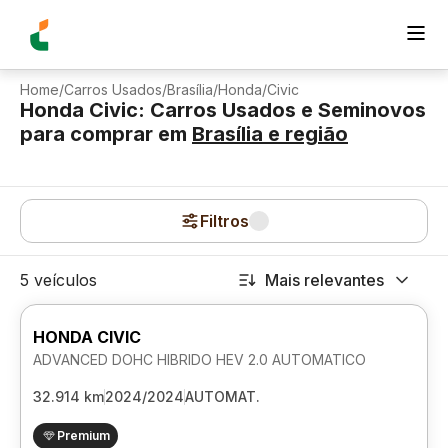
Home
/
Carros Usados
/
Brasília
/
Honda
/
Civic
Honda Civic: Carros Usados e Seminovos
para comprar
em
Brasília
e região
Filtros
5 veículos
Mais relevantes
HONDA CIVIC
ADVANCED DOHC HIBRIDO HEV 2.0 AUTOMATICO
32.914 km
2024/2024
AUTOMAT.
Premium