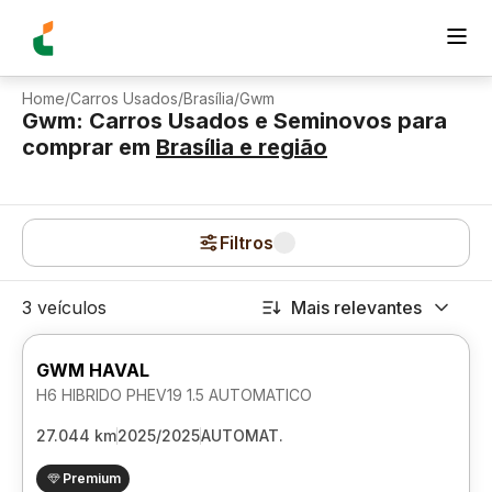
Home
/
Carros Usados
/
Brasília
/
Gwm
Gwm: Carros Usados e Seminovos para
comprar
em
Brasília
e região
Filtros
3 veículos
Mais relevantes
GWM HAVAL
H6 HIBRIDO PHEV19 1.5 AUTOMATICO
27.044 km
2025/2025
AUTOMAT.
Premium