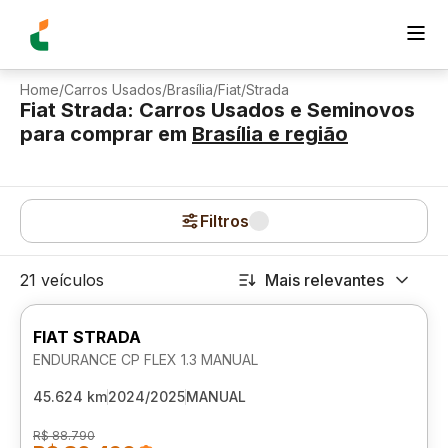
Home
/
Carros Usados
/
Brasília
/
Fiat
/
Strada
Fiat Strada: Carros Usados e Seminovos
para comprar
em
Brasília
e região
Filtros
21 veículos
Mais relevantes
FIAT STRADA
ENDURANCE CP FLEX 1.3 MANUAL
45.624 km
2024/2025
MANUAL
R$ 88.790