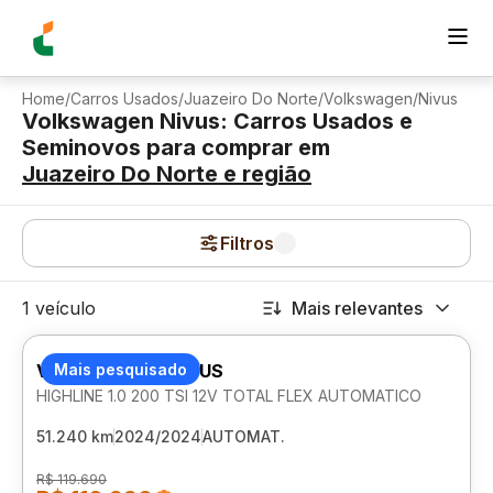
Home
/
Carros Usados
/
Juazeiro Do Norte
/
Volkswagen
/
Nivus
Volkswagen Nivus: Carros Usados e
Seminovos para comprar
em
Juazeiro Do Norte
e região
Filtros
1 veículo
Mais relevantes
VOLKSWAGEN NIVUS
Mais pesquisado
HIGHLINE 1.0 200 TSI 12V TOTAL FLEX AUTOMATICO
51.240 km
2024/2024
AUTOMAT.
R$ 119.690