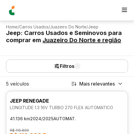
Home
/
Carros Usados
/
Juazeiro Do Norte
/
Jeep
Jeep: Carros Usados e Seminovos para
comprar
em
Juazeiro Do Norte
e região
Filtros
5 veículos
Mais relevantes
JEEP RENEGADE
LONGITUDE 1.3 16V TURBO 270 FLEX AUTOMATICO
41.136 km
2024/2025
AUTOMAT.
R$ 119.890