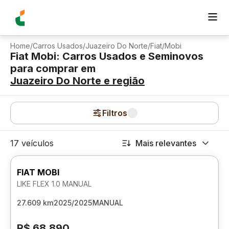
Home
/
Carros Usados
/
Juazeiro Do Norte
/
Fiat
/
Mobi
Fiat Mobi: Carros Usados e Seminovos
para comprar
em
Juazeiro Do Norte
e região
Filtros
17 veículos
Mais relevantes
FIAT MOBI
LIKE FLEX 1.0 MANUAL
27.609 km
2025/2025
MANUAL
R$ 68.890