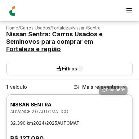
Home
/
Carros Usados
/
Fortaleza
/
Nissan
/
Sentra
Nissan Sentra: Carros Usados e
Seminovos para comprar
em
Fortaleza
e região
Filtros
1 veículo
Mais relevantes
Foto 360º
NISSAN SENTRA
ADVANCE 2.0 AUTOMATICO
32.390 km
2024/2025
AUTOMAT.
R$ 127.090