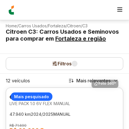
Home
/
Carros Usados
/
Fortaleza
/
Citroen
/
C3
Citroen C3: Carros Usados e Seminovos
para comprar
em
Fortaleza
e região
Filtros
12 veículos
Mais relevantes
Foto 360º
CITROEN C3
Mais pesquisado
LIVE PACK 1.0 6V FLEX MANUAL
47.940 km
2024/2025
MANUAL
R$ 71.690