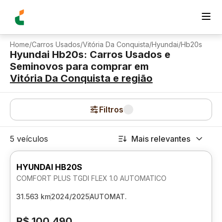
Home
/
Carros Usados
/
Vitória Da Conquista
/
Hyundai
/
Hb20s
Hyundai Hb20s: Carros Usados e
Seminovos para comprar
em
Vitória Da Conquista
e região
Filtros
5 veículos
Mais relevantes
HYUNDAI HB20S
COMFORT PLUS TGDI FLEX 1.0 AUTOMATICO
31.563 km
2024/2025
AUTOMAT.
R$ 100.490