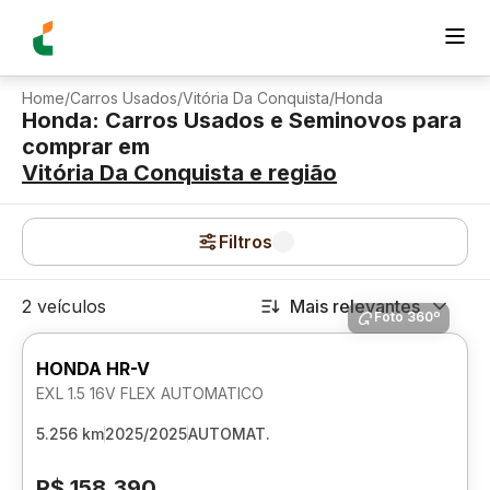
Home
/
Carros Usados
/
Vitória Da Conquista
/
Honda
Honda: Carros Usados e Seminovos para
comprar
em
Vitória Da Conquista
e região
Filtros
2 veículos
Mais relevantes
Foto 360º
HONDA HR-V
EXL 1.5 16V FLEX AUTOMATICO
5.256 km
2025/2025
AUTOMAT.
R$ 158.390