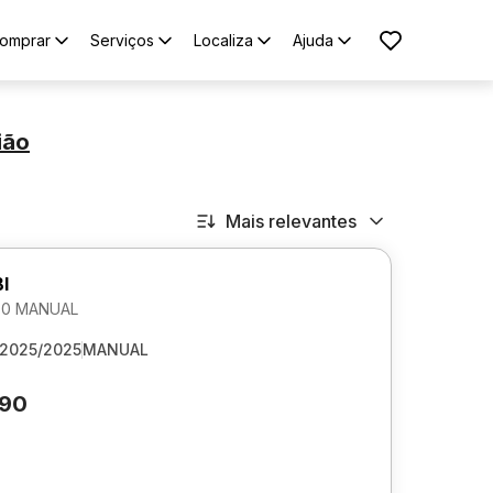
omprar
Serviços
Localiza
Ajuda
ião
Mais relevantes
I
1.0 MANUAL
2025/2025
MANUAL
390