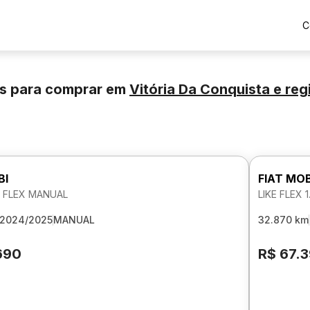
C
os para comprar
em
Vitória Da Conquista
e reg
BI
FIAT MOB
8V FLEX MANUAL
LIKE FLEX 
2024/2025
MANUAL
32.870 km
690
R$ 67.