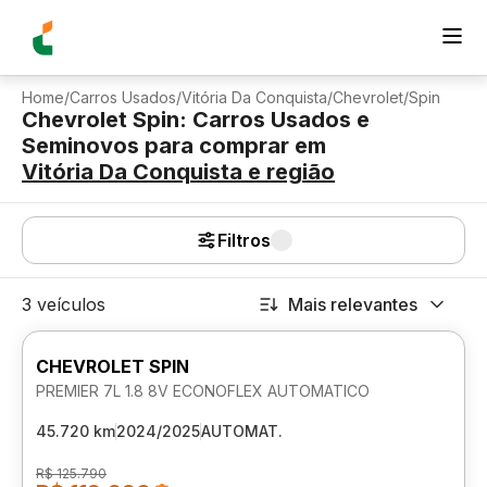
Home
/
Carros Usados
/
Vitória Da Conquista
/
Chevrolet
/
Spin
Chevrolet Spin: Carros Usados e
Seminovos para comprar
em
Vitória Da Conquista
e região
Filtros
3 veículos
Mais relevantes
CHEVROLET SPIN
PREMIER 7L 1.8 8V ECONOFLEX AUTOMATICO
45.720 km
2024/2025
AUTOMAT.
R$ 125.790