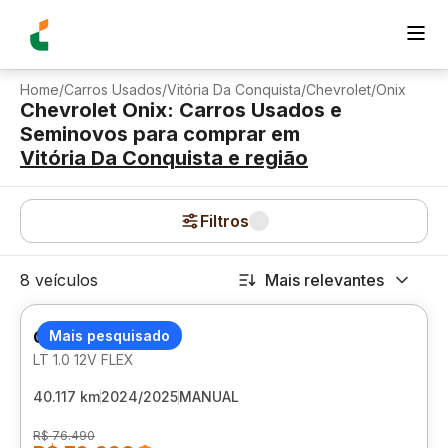
Home
/
Carros Usados
/
Vitória Da Conquista
/
Chevrolet
/
Onix
Chevrolet Onix: Carros Usados e
Seminovos para comprar
em
Vitória Da Conquista
e região
Filtros
8 veículos
Mais relevantes
CHEVROLET ONIX
Mais pesquisado
LT 1.0 12V FLEX
40.117 km
2024/2025
MANUAL
R$ 76.490