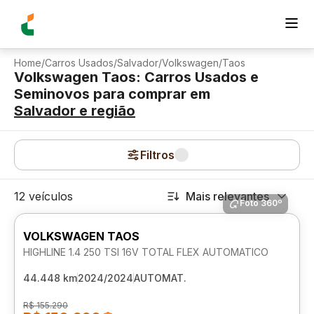
Home
/
Carros Usados
/
Salvador
/
Volkswagen
/
Taos
Volkswagen Taos: Carros Usados e
Seminovos para comprar
em
Salvador
e região
Filtros
12 veículos
Mais relevantes
Foto 360º
VOLKSWAGEN TAOS
HIGHLINE 1.4 250 TSI 16V TOTAL FLEX AUTOMATICO
44.448 km
2024/2024
AUTOMAT.
R$ 155.290