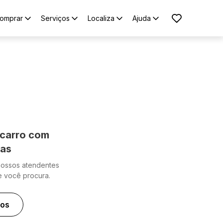
omprar
Serviços
Localiza
Ajuda
carro com
cas
nossos atendentes
e você procura.
ros