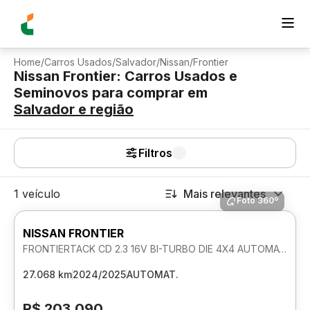
Home
/
Carros Usados
/
Salvador
/
Nissan
/
Frontier
Nissan Frontier: Carros Usados e
Seminovos para comprar
em
Salvador
e região
Filtros
1 veículo
Mais relevantes
Foto 360º
NISSAN FRONTIER
FRONTIERTACK CD 2.3 16V BI-TURBO DIE 4X4 AUTOMATICO
27.068 km
2024/2025
AUTOMAT.
R$ 203.090