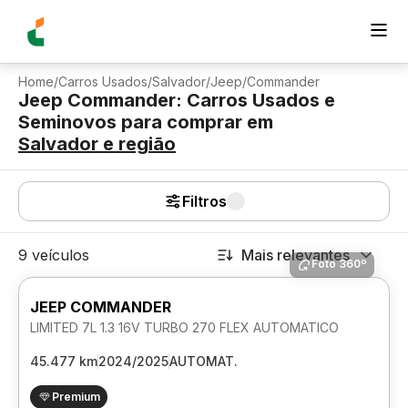
Home
/
Carros Usados
/
Salvador
/
Jeep
/
Commander
Jeep Commander: Carros Usados e
Seminovos para comprar
em
Salvador
e região
Filtros
9 veículos
Mais relevantes
Foto 360º
JEEP COMMANDER
LIMITED 7L 1.3 16V TURBO 270 FLEX AUTOMATICO
45.477 km
2024/2025
AUTOMAT.
Premium