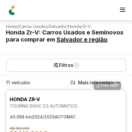
Home
/
Carros Usados
/
Salvador
/
Honda
/
Zr-V
Honda Zr-V: Carros Usados e Seminovos
para comprar
em
Salvador
e região
Filtros
11 veículos
Mais relevantes
Foto 360º
HONDA ZR-V
TOURING DOHC 2.0 AUTOMATICO
40.088 km
2024/2025
AUTOMAT.
R$ 160.090