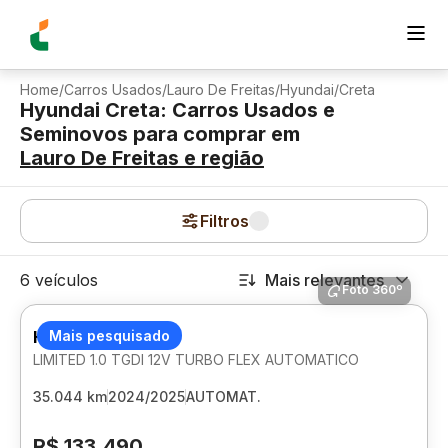
Home
/
Carros Usados
/
Lauro De Freitas
/
Hyundai
/
Creta
Hyundai Creta: Carros Usados e
Seminovos para comprar
em
Lauro De Freitas
e região
Filtros
6 veículos
Mais relevantes
Foto 360º
HYUNDAI CRETA
Mais pesquisado
LIMITED 1.0 TGDI 12V TURBO FLEX AUTOMATICO
35.044 km
2024/2025
AUTOMAT.
R$ 133.490