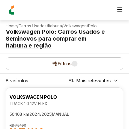
Home
/
Carros Usados
/
Itabuna
/
Volkswagen
/
Polo
Volkswagen Polo: Carros Usados e
Seminovos para comprar
em
Itabuna
e região
Filtros
8 veículos
Mais relevantes
VOLKSWAGEN POLO
TRACK 1.0 12V FLEX
50.103 km
2024/2025
MANUAL
R$ 79.190