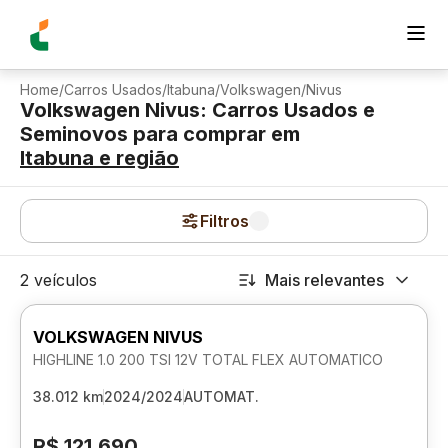
Home
/
Carros Usados
/
Itabuna
/
Volkswagen
/
Nivus
Volkswagen Nivus: Carros Usados e
Seminovos para comprar
em
Itabuna
e região
Filtros
2 veículos
Mais relevantes
VOLKSWAGEN NIVUS
HIGHLINE 1.0 200 TSI 12V TOTAL FLEX AUTOMATICO
38.012 km
2024/2024
AUTOMAT.
R$ 121.690