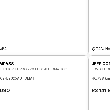
A/BA
ITABUNA
OMPASS
JEEP CO
E 1.3 16V TURBO 270 FLEX AUTOMATICO
LONGITUDE
2024/2025
AUTOMAT.
46.738 km
.090
R$ 141.