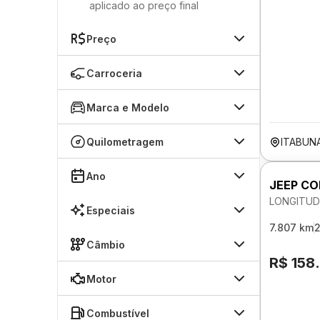
aplicado ao preço final
Preço
Carroceria
Marca e Modelo
Quilometragem
ITABUN
Ano
JEEP C
LONGITUD
Especiais
7.807 km
Câmbio
R$ 158
Motor
Combustível