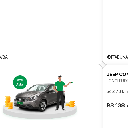
A/BA
ITABUNA
JEEP CO
LONGITUDE
54.476 km
R$ 138