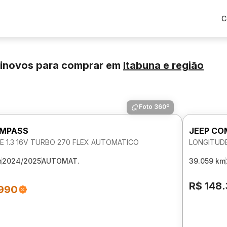
C
inovos para comprar
em
Itabuna
e região
Foto 360º
OMPASS
JEEP CO
E 1.3 16V TURBO 270 FLEX AUTOMATICO
LONGITUDE
m
2024/2025
AUTOMAT.
39.059 km
R$ 148
.990