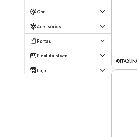
Cor
Acessórios
Portas
Final da placa
ITABUN
Loja