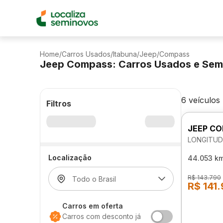
Home
/
Carros Usados
/
Itabuna
/
Jeep
/
Compass
Jeep Compass: Carros Usados e Sem
6 veículos
Filtros
JEEP C
LONGITUD
Localização
44.053 k
R$ 143.790
R$ 141
Carros em oferta
Carros com desconto já