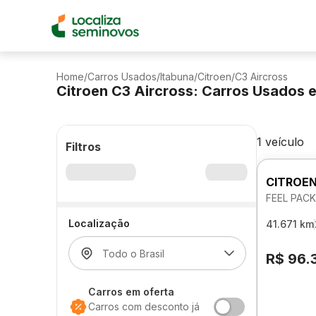
Home
/
Carros Usados
/
Itabuna
/
Citroen
/
C3 Aircross
Citroen C3 Aircross: Carros Usados 
1 veículo
Filtros
CITROEN
FEEL PAC
Localização
41.671 km
R$ 96.
Carros em oferta
Carros com desconto já